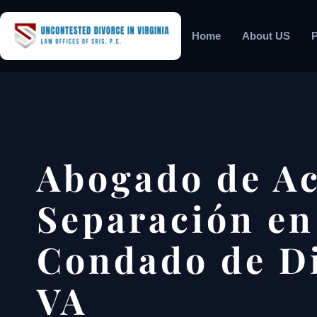
Home
About US
P
Abogado de A
Separación en
Condado de D
VA