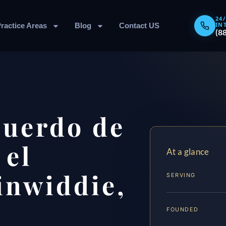
24
IN
ractice Areas
Blog
Contact US
(8
cuerdo de
 el
At a glance
inwiddie,
SERVING
FOUNDED