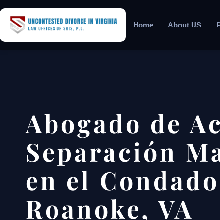
Home
About US
P
Abogado de A
Separación M
en el Condado
Roanoke, VA