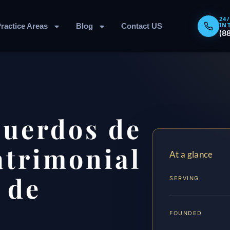
24
IN
ractice Areas
Blog
Contact US
(8
cuerdos de
atrimonial
At a glance
 de
SERVING
FOUNDED