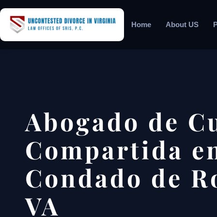
Home
About US
P
Abogado de C
Compartida en
Condado de R
VA