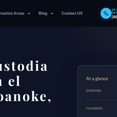
24
IN
ractice Areas
Blog
Contact US
(8
ustodia
 el
At a glance
oanoke,
SERVING
FOUNDED