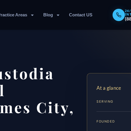
24
IN
ractice Areas
Blog
Contact US
(8
ustodia
l
At a glance
mes City,
SERVING
FOUNDED