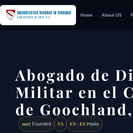
Home
About US
P
Abogado de Di
Militar en el
de Goochland,
1997
VA
EN · ES
Founded
Intake