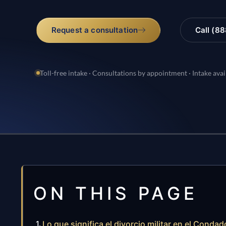
Request a consultation
Call (8
Toll-free intake · Consultations by appointment · Intake avai
ON THIS PAGE
Lo que significa el divorcio militar en el Conda