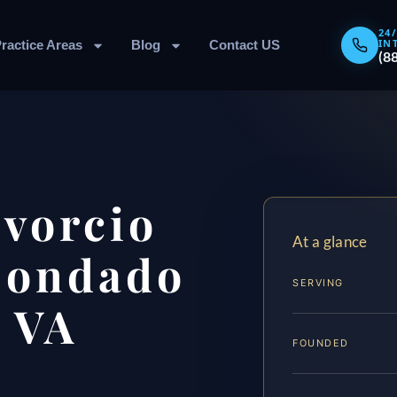
24
IN
ractice Areas
Blog
Contact US
(8
vorcio
At a glance
 Condado
SERVING
 VA
FOUNDED