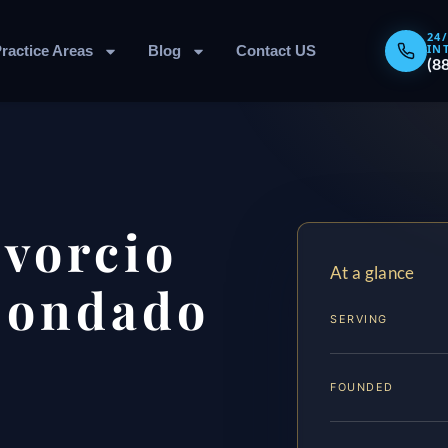
24
IN
ractice Areas
Blog
Contact US
(8
vorcio
At a glance
 Condado
SERVING
FOUNDED