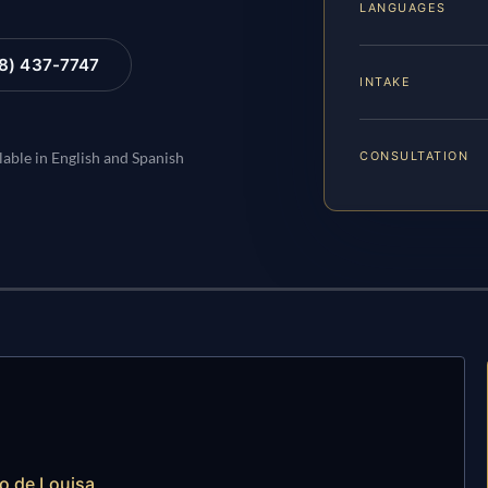
LANGUAGES
88) 437-7747
INTAKE
CONSULTATION
lable in English and Spanish
do de Louisa