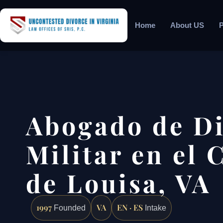
Home
About US
P
Abogado de Di
Militar en el
de Louisa, VA
1997
VA
EN · ES
Founded
Intake