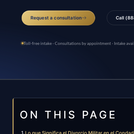
Request a consultation
Call (8
Toll-free intake · Consultations by appointment · Intake avai
ON THIS PAGE
Lo que Significa el Divorcio Militar en el Conda