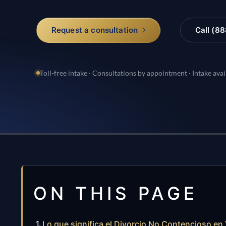
Request a consultation
Call (8
Toll-free intake · Consultations by appointment · Intake avai
ON THIS PAGE
Lo que significa el Divorcio No Contencioso en V