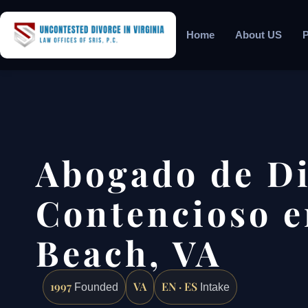
Home
About US
P
Abogado de Di
Contencioso e
Beach, VA
1997
VA
EN · ES
Founded
Intake