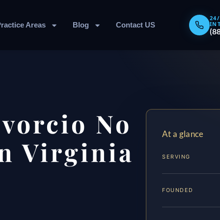
24
IN
ractice Areas
Blog
Contact US
(8
vorcio No
At a glance
n Virginia
SERVING
FOUNDED