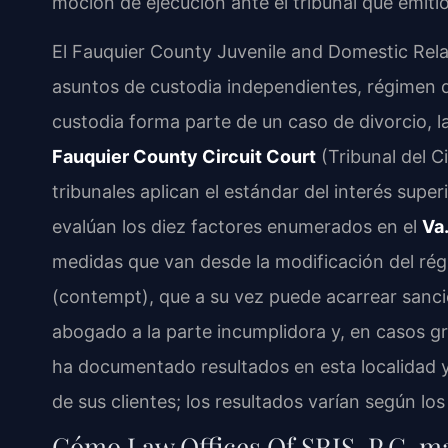
moción de ejecución ante el tribunal que emitió 
El Fauquier County Juvenile and Domestic Rela
asuntos de custodia independientes, régimen 
custodia forma parte de un caso de divorcio, l
Fauquier County Circuit Court
(Tribunal del C
tribunales aplican el estándar del interés sup
evalúan los diez factores enumerados en el
Va
medidas que van desde la modificación del rég
(contempt), que a su vez puede acarrear sanc
abogado a la parte incumplidora y, en casos gr
ha documentado resultados en esta localidad y
de sus clientes; los resultados varían según l
Cómo Law Offices Of SRIS, P.C. ma