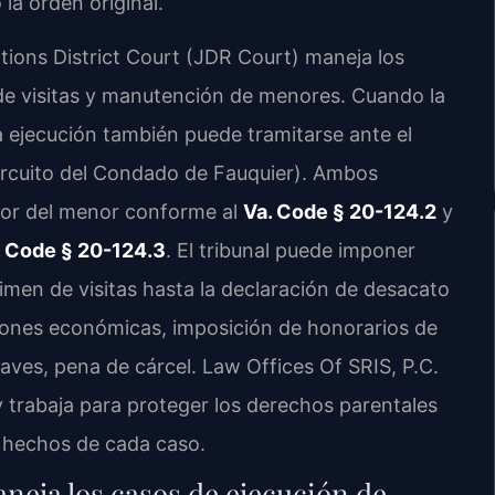
la orden original.
tions District Court (JDR Court) maneja los
de visitas y manutención de menores. Cuando la
a ejecución también puede tramitarse ante el
ircuito del Condado de Fauquier). Ambos
erior del menor conforme al
Va. Code § 20-124.2
y
. Code § 20-124.3
. El tribunal puede imponer
imen de visitas hasta la declaración de desacato
iones económicas, imposición de honorarios de
aves, pena de cárcel. Law Offices Of SRIS, P.C.
 trabaja para proteger los derechos parentales
os hechos de cada caso.
neja los casos de ejecución de