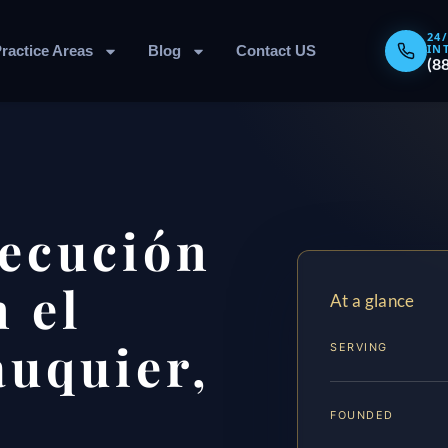
24
IN
ractice Areas
Blog
Contact US
(8
ecución
 el
At a glance
uquier,
SERVING
FOUNDED