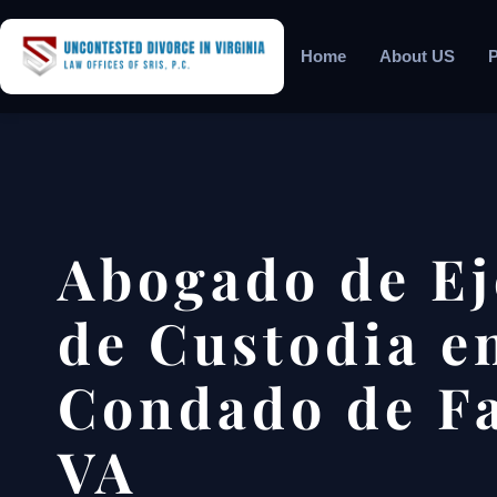
Home
About US
P
Abogado de Ej
de Custodia en
Condado de Fa
VA