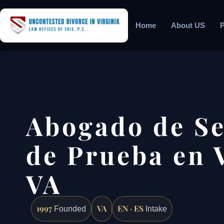
Home
About US
P
Abogado de S
de Prueba en V
VA
1997
VA
EN · ES
Founded
Intake