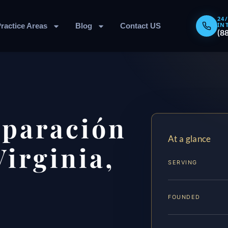
24
IN
ractice Areas
Blog
Contact US
(8
eparación
At a glance
irginia,
SERVING
FOUNDED