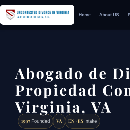
Home
About US
P
Abogado de Di
Propiedad Co
Virginia, VA
1997
VA
EN · ES
Founded
Intake