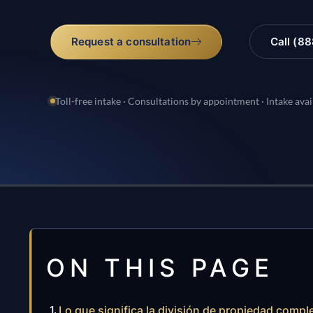
Request a consultation
Call (8
Toll-free intake · Consultations by appointment · Intake avai
ON THIS PAGE
Lo que significa la división de propiedad comple