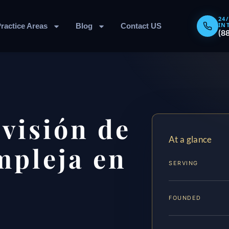
24
IN
ractice Areas
Blog
Contact US
(8
visión de
At a glance
mpleja en
SERVING
FOUNDED