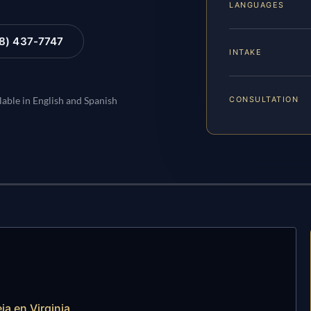
LANGUAGES
88) 437-7747
INTAKE
CONSULTATION
lable in English and Spanish
ja en Virginia