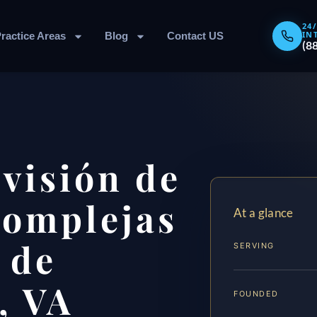
24
IN
ractice Areas
Blog
Contact US
(8
visión de
Complejas
At a glance
 de
SERVING
, VA
FOUNDED