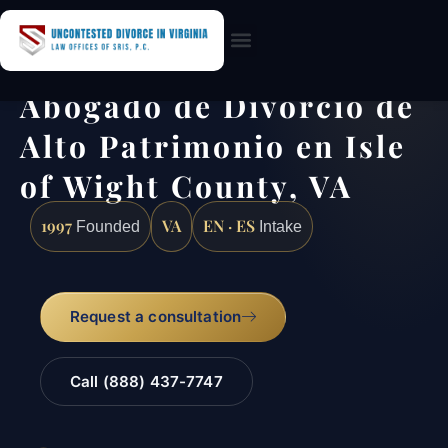
Practice Areas
Abogado de Divorcio de
Alto Patrimonio en Isle
of Wight County, VA
1997
VA
EN · ES
Founded
Intake
Request a consultation
Call (888) 437-7747