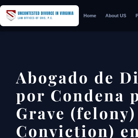
Home
About US
P
Abogado de Di
por Condena p
Grave (felony)
Conviction) en