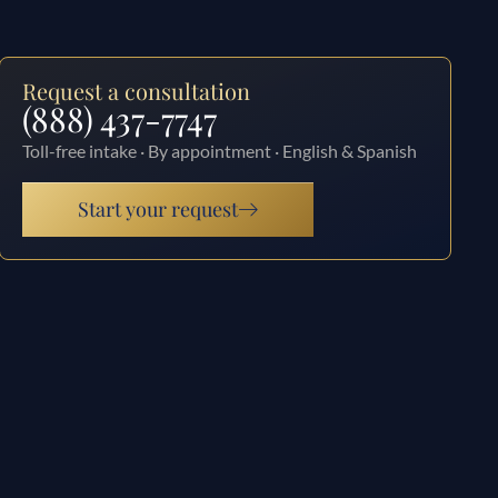
Request a consultation
(888) 437-7747
Toll-free intake · By appointment · English & Spanish
Start your request