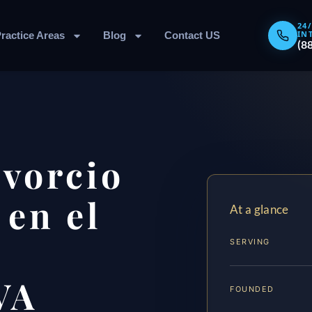
24
IN
ractice Areas
Blog
Contact US
(8
vorcio
 en el
At a glance
SERVING
VA
FOUNDED