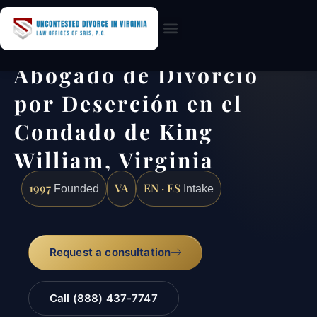
Practice Areas
Abogado de Divorcio
por Deserción en el
Condado de King
William, Virginia
1997
VA
EN · ES
Founded
Intake
Request a consultation
Call (888) 437-7747