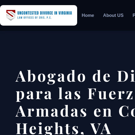
Home
About US
P
Abogado de Di
para las Fuer
Armadas en Co
Heights, VA