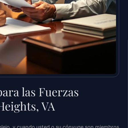
ara las Fuerzas
Heights, VA
mplejo, y cuando usted o su cónyuge son miembros