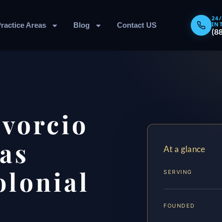
24
IN
ractice Areas
Blog
Contact US
(8
vorcio
zas
At a glance
lonial
SERVING
FOUNDED