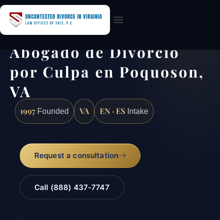
Practice Areas
Abogado de Divorcio
por Culpa en Poquoson,
VA
1997
VA
EN · ES
Founded
Intake
Request a consultation
Call (888) 437-7747