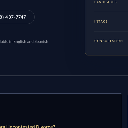
LANGUAGES
88) 437-7747
INTAKE
CONSULTATION
lable in English and Spanish
ara Uncontested Divorce?