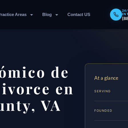
24
IN
ractice Areas
Blog
Contact US
(8
ómico de
At a glance
ivorce en
SERVING
unty, VA
FOUNDED