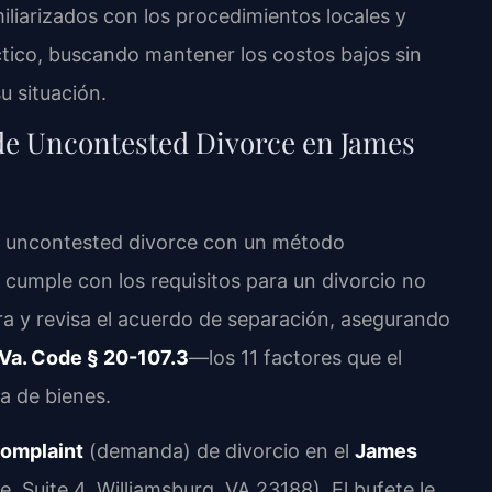
miliarizados con los procedimientos locales y
tico, buscando mantener los costos bajos sin
su situación.
de Uncontested Divorce en James
e uncontested divorce con un método
n cumple con los requisitos para un divorcio no
ra y revisa el acuerdo de separación, asegurando
Va. Code § 20-107.3
—los 11 factores que el
va de bienes.
omplaint
(demanda) de divorcio en el
James
, Suite 4, Williamsburg, VA 23188). El bufete le