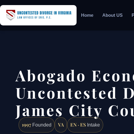
Home
About US
P
Abogado Econ
Uncontested D
James City Co
1997
VA
EN · ES
Founded
Intake